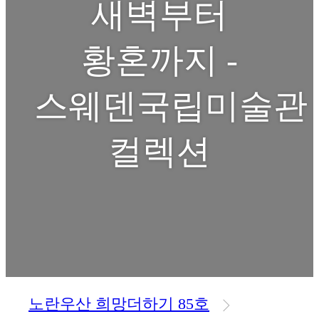
새벽부터
황혼까지 -
스웨덴국립미술관
컬렉션
노란우산 희망더하기 85호