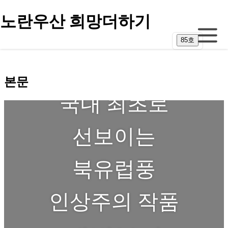
주 메뉴 바로가기
본문 내용 바로가기
노란우산 희망더하기
노란아트
85호
본문
국내 최초로
선보이는
북유럽풍
인상주의 작품