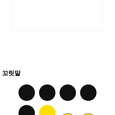
뮤지컬에 이르기까지
탄탄한 스토리로
감동을 선사하는 명작
뮤지컬 <은밀하게
위대하게:THE LAST>
105호. '텍스트 힙'의
시대, 새로운 시선으로
꼬릿말
조망하는 이중섭,
이중섭 탄생 110주년
특별전 <쓰다, 이중섭
>展