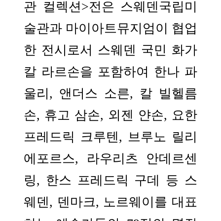
관 컬렉션>전은 스웨덴국립미
술관과 마이아트뮤지엄이 협업
한 전시로서 스웨덴 국민 화가
칼 라르손을 포함하여 한나 파
울리, 앤더스 소른, 칼 빌헬름
손, 휴고 삼손, 외젠 얀손, 요한
프레드릭 크루텐, 브루노 릴리
에포르스, 라우리츠 안데르센
링, 한스 프레드릭 구데 등 스
웨덴, 덴마크, 노르웨이를 대표