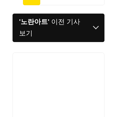
'노란아트'
이전 기사
보기
107호. 몰입형 VR로
탐험하는 인상주의를
시작한 그 날 밤 파리
<인상파의 밤: 파리
1874>展
106호. 웹툰에서