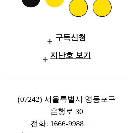
104호. 유럽과 한국을
오가는 서사로
구독신청
재조명한 장영실의 삶
창작 뮤지컬 <한복
지난호 보기
입은 남자>
103호. 아르누보의
상징이 된 '르 스틸
(07242) 서울특별시 영등포구
무하(le style mucha)'의
은행로 30
환상적인 예술 세계
전화: 1666-9988
한국-체코 수교 35주년