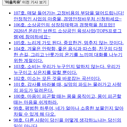
'마음치유'
이전 기사 보기
107호. 매달 들어가는 고정비용의 부담을 덜어드립니다!
안정적인 사업의 마중물, 경영안정바우처 신청하세요~
106호. 소상공인의 성장잠재력과 경쟁력을 점프업!!
2026년 온라인 브랜드 소상공인 육성사업(TOPS프로그
램)에 참여하세요~
105호. 느리게 가도 된다. 중요한건, 멈추지 않는 것이다.
104호. 겨울은 안락함, 좋은 음식과 따스함, 친구의 다정
한 손길, 그리고 난롯가의 온기를 느끼며 대화를 나누기
위한 계절이다.
103호. 소비는 우리가 누구인지 말하지 않는다. 우리가
누구이고 싶은지를 말할 뿐이다.
102호. 미소는 모든 것을 바로잡는 곡선이다.
101호. 감사를 바라볼 때, 실망의 파도는 물러가고 사랑
의 파도가 밀려온다.
100호. 마음이 피곤할 때는 몸을 움직이고, 몸이 피곤할
때는 마음을 쉬게하라.
99호. 평범한 하루여, 네가 얼마나 소중한 보물인지 알아
차릴 수 있게 해 다오.
98호. 다른 사람이 당신을 어떻게 생각하느냐는 당신의
일이 아니다.