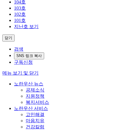
104호
103호
102호
101호
지난호 보기
닫기
검색
SNS 링크 복사
구독신청
메뉴 보기 및 닫기
노란우산 뉴스
공제소식
지원정책
복지서비스
노란우산 서비스
고민해결
마음치유
건강칼럼