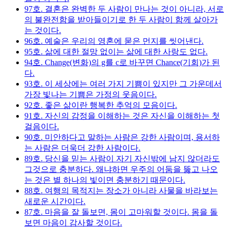
97호. 결혼은 완벽한 두 사람이 만나는 것이 아니라, 서로
의 불완전함을 받아들이기로 한 두 사람이 함께 살아가
는 것이다.
96호. 예술은 우리의 영혼에 묻은 먼지를 씻어낸다.
95호. 삶에 대한 절망 없이는 삶에 대한 사랑도 없다.
94호. Change(변화)의 g를 c로 바꾸면 Chance(기회)가 된
다.
93호. 이 세상에는 여러 가지 기쁨이 있지만 그 가운데서
가장 빛나는 기쁨은 가정의 웃음이다.
92호. 좋은 삶이란 행복한 추억의 모음이다.
91호. 자신의 감정을 이해하는 것은 자신을 이해하는 첫
걸음이다.
90호. 미안하다고 말하는 사람은 강한 사람이며, 용서하
는 사람은 더욱더 강한 사람이다.
89호. 당신을 믿는 사람이 자기 자신밖에 남지 않더라도
그것으로 충분하다. 왜냐하면 우주의 어둠을 뚫고 나오
는 것은 별 하나의 빛이면 충분하기 때문이다.
88호. 여행의 목적지는 장소가 아니라 사물을 바라보는
새로운 시간이다.
87호. 마음을 잘 돌보면, 몸이 고마워할 것이다. 몸을 돌
보면 마음이 감사할 것이다.