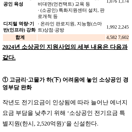
1,076
1,174
공인 육성
비대면(언컨택트) 교육 등
· (소공인) 특화지원센터 설치, 판
로개척 등
디지털 역량·기
· 온라인 판로지원, 지능형(스마
1,992
2,245
반(인프라) 강화
트)상점·공방
합계
4,582
7,602
2024년 소상공인 지원사업의 세부 내용은 다음과
같다.
① 고금리·고물가 하(下) 어려움에 놓인 소상공인 경
영부담 완화
작년도 전기요금이 인상됨에 따라 늘어난 에너지
요금 부담을 낮추기 위해 ‘소상공인 전기요금 특
별지원(한시, 2,520억원)’을 신설한다.