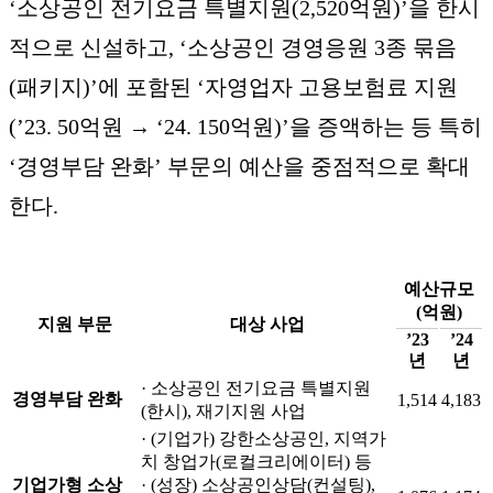
‘소상공인 전기요금 특별지원(2,520억원)’을 한시
적으로 신설하고, ‘소상공인 경영응원 3종 묶음
(패키지)’에 포함된 ‘자영업자 고용보험료 지원
(’23. 50억원 → ‘24. 150억원)’을 증액하는 등 특히
‘경영부담 완화’ 부문의 예산을 중점적으로 확대
한다.
예산규모
(억원)
지원 부문
대상 사업
’23
’24
년
년
· 소상공인 전기요금 특별지원
경영부담 완화
1,514
4,183
(한시), 재기지원 사업
· (기업가) 강한소상공인, 지역가
치 창업가(로컬크리에이터) 등
기업가형 소상
· (성장) 소상공인상담(컨설팅),