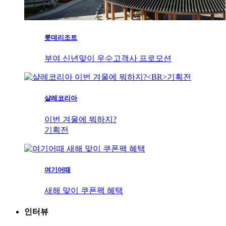
롯데리조트
부여 신년맞이 우수고객사 프로모션
샬레코리아
이번 겨울에 뭐하지?
기획전
여기어때
새해 맞이 쿠폰팩 혜택
인터뷰