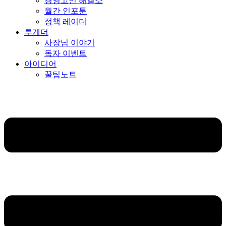
경영고민 해결소
월간 인포툰
정책 레이더
투게더
사장님 이야기
독자 이벤트
아이디어
꿀팁노트