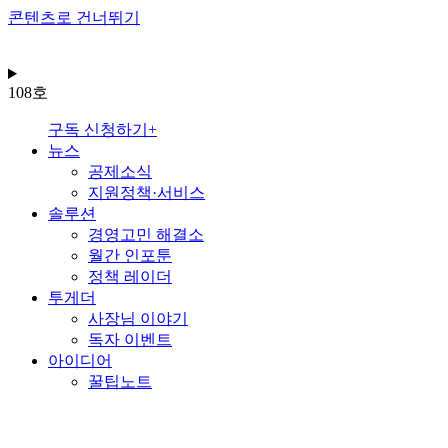
콘텐츠로 건너뛰기
108호
구독 신청하기+
뉴스
공제소식
지원정책·서비스
솔루션
경영고민 해결소
월간 인포툰
정책 레이더
투게더
사장님 이야기
독자 이벤트
아이디어
꿀팁노트