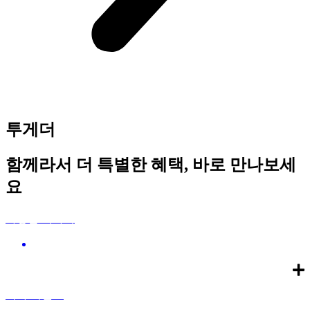
투게더
함께라서 더 특별한 혜택, 바로 만나보세
요
사장님 이야기
17년차 조향사, 미오 뤼미에르 유정미 대표
독자 이벤트