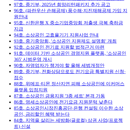
97호. 중기부, 2025년 희망리턴패키지 추가 공고
96호. (파란우산 손해공제) 풍수해·지진재해공제 가입 지
원안내
95호. 신한은행 X 중소기업중앙회 저출생 극복 축하금
지급
94호. 소상공인 고효율기기 지원사업 안내
93호. 중기중앙회, '소상공인 지원제도 설명회' 개최
92호. 소상공인 전기료 지원할 법적근거 마련
91호. 데이터 기반 소상공인 경영지원 플랫폼, '소상공인
365' 시범운영 개시
90호. 자영업자가 챙겨야 할 올해 세법개정안
89호. 중기부, 전화상담으로도 전기요금 특별지원 신청·
접수
88호. 위메프·티몬 정산지연 피해 소상공인에 이커머스
플랫폼 입점지원
87호. 소상공인 금융지원 '3종 세트' 본격 가동
86호. 영세소상공인에 전기요금 지원문턱 낮춘다
85호. 소상공인시장진흥공단·은행 컨설팅 이수한 소상
공인, 금리할인 혜택 받는다
84호. 지역을 살리는 세방화(글로컬) 상권 사업(프로젝
트) 신설