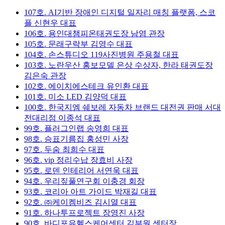
107호. AI기반 장애인 디지털 일자리 매칭 플랫폼, 스코
플 신현우 대표
106호. 용인대챔피온태권도장 남염 관장
105호. 문래구락부 김영수 대표
104호. 손스튜디오 119사진병원 주용철 대표
103호. 노란우산 홍보모델 은상 수상자, 한라 태권도장
김은숙 관장
102호. 에이치에스테크 유인환 대표
101호. 미소 LED 김양덕 대표
100호. 한국지엠 쉐보레 자동차 브랜드 대전권 판매 서대
전대리점 이종석 대표
99호. 플러그인랩 송영희 대표
98호. 승표기름집 홍성민 사장
97호. 두숨 최희수 대표
96호. vip 정리수납 장효비 사장
95호. 로덴 인테리어 서연욱 대표
94호. 우리짚풀연구회 이충경 회장
93호. 코리아 아트 가이드 박재길 대표
92호. ㈜케이켐비즈 김시열 대표
91호. 하나투프로젝트 장영진 사장
90호. 바디포유헬스케어센터 김부원 센터장