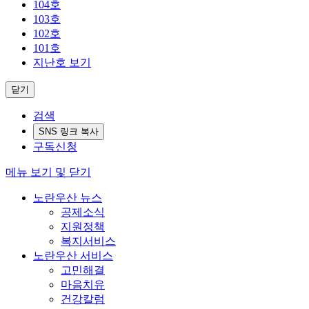
104호
103호
102호
101호
지난호 보기
닫기
검색
SNS 링크 복사
구독신청
메뉴 보기 및 닫기
노란우산 뉴스
공제소식
지원정책
복지서비스
노란우산 서비스
고민해결
마음치유
건강칼럼