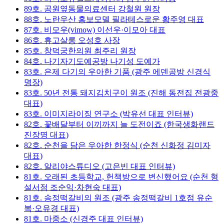
89호. 공원옆동물의료센터 강철원 원장
88호. 노란우산 홍보모델 필라테스로운 황주영 대표
87호. 비모우(vimow) 이선우·이모아 대표
86호. 휴고살롱 오성호 사장
85호. 창덕궁한의원 최주리 원장
84호. 나기자기도예공방 나기성 도예가
83호. 은제 다기의 우아한 기품 (광주 에덴공방 신경식
명장)
83호. 50년 전통 돼지김치구이 원조 (진해 동전집 전광중
대표)
83호. 이미지라이징 연구소 (박유선 대표 인터뷰)
82호. 꽃배달부터 이끼까지 늘 도전이죠 (한국생화랜드
진장명 대표)
82호. 순천을 담은 우아한 한정식 (순천 신화정 김미자
대표)
82호. 알리야스튜디오 (고은빈 대표 인터뷰)
81호. 오래된 초등학교, 헌책방으로 변신했어요 (순천 형
설서점 조순익·차현숙 대표)
81호. 송정떡갈비의 원조 (광주 송정떡갈비 1호점 유순
복·오유경 대표)
81호. 마중소 (신경주 대표 인터뷰)