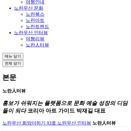
여행안내
노란우산 문화
노란북스
노란아트
노란트렌드
노란우산 인터뷰
여행리뷰
노란人터뷰
메뉴 닫기
전체 닫기
본문
노란人터뷰
홍보가 쉬워지는 플랫폼으로 문화 예술 성장의 디딤
돌이 되다
코리아 아트 가이드 박재길 대표
노란우산 희망더하기 93호
노란우산 인터뷰
노란人터뷰