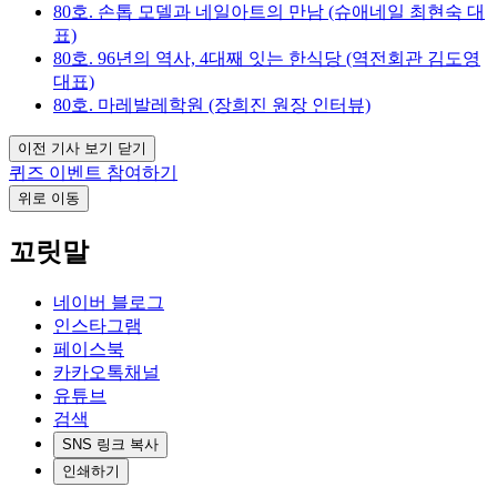
80호. 손톱 모델과 네일아트의 만남 (슈애네일 최현숙 대
표)
80호. 96년의 역사, 4대째 잇는 한식당 (역전회관 김도영
대표)
80호. 마레발레학원 (장희진 원장 인터뷰)
이전 기사 보기 닫기
퀴즈 이벤트 참여하기
위로 이동
꼬릿말
네이버 블로그
인스타그램
페이스북
카카오톡채널
유튜브
검색
SNS 링크 복사
인쇄하기