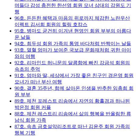
며들다 감성 충전한 한선영 회원 모녀 삼대의 강원도 기
행
96호. 든든한 혜택과 마음의 위로까지 체감한 노란우산
이펙트 김서희 회원의 힐링 호캉스
95호. 병마도 굳건히 이겨낸 현영인 회원 부부의 아름다
운 날들
94호. 최두성 회원 가족의 통영 바다처럼 반짝이는 날들
93호. 열혈 엄마가 보여준 국보급 문화재처럼 귀한 아이
와의 여행
92호. 리마인드 허니문의 달콤함에 빠진 강금석 회원의
속초의 추억
91호. 엄마와 딸, 세상에서 가장 좋은 친구인 경은영 회원
모녀가 떠난 부산 여행
90호. 결혼 35주년, 함께 살아온 인생을 반추한 임충희 회
원 부부
89호. 제천 포레스트 리솜에서 자연의 황홀경과 하나된
박은정 회원 커플
88호. 제천 레스트리 리솜에서 삶의 행복을 반올림한 류
남식 회원 가족
87호. 속초 금호설악리조트로 떠난 김윤주 회원 가족의
행복 기행