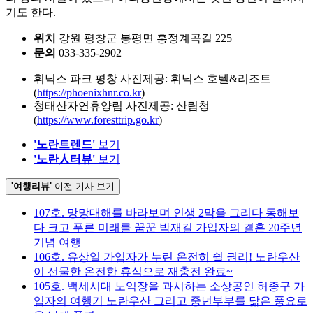
기도 한다.
위치
강원 평창군 봉평면 흥정계곡길 225
문의
033-335-2902
휘닉스 파크 평창 사진제공: 휘닉스 호텔&리조트
(
https://phoenixhnr.co.kr
)
청태산자연휴양림 사진제공: 산림청
(
https://www.foresttrip.go.kr
)
'노란트렌드'
보기
'노란人터뷰'
보기
'여행리뷰'
이전 기사 보기
107호. 망망대해를 바라보며 인생 2막을 그리다 동해보
다 크고 푸른 미래를 꿈꾼 박재길 가입자의 결혼 20주년
기념 여행
106호. 유상일 가입자가 누린 온전히 쉴 권리! 노란우산
이 선물한 온전한 휴식으로 재충전 완료~
105호. 백세시대 노익장을 과시하는 소상공인 허종구 가
입자의 여행기 노란우산 그리고 중년부부를 닮은 풍요로