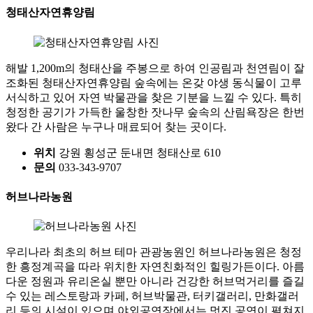
청태산자연휴양림
해발 1,200m의 청태산을 주봉으로 하여 인공림과 천연림이 잘
조화된 청태산자연휴양림 숲속에는 온갖 야생 동식물이 고루
서식하고 있어 자연 박물관을 찾은 기분을 느낄 수 있다. 특히
청정한 공기가 가득한 울창한 잣나무 숲속의 산림욕장은 한번
왔다 간 사람은 누구나 매료되어 찾는 곳이다.
위치
강원 횡성군 둔내면 청태산로 610
문의
033-343-9707
허브나라농원
우리나라 최초의 허브 테마 관광농원인 허브나라농원은 청정
한 흥정계곡을 따라 위치한 자연친화적인 힐링가든이다. 아름
다운 정원과 유리온실 뿐만 아니라 건강한 허브먹거리를 즐길
수 있는 레스토랑과 카페, 허브박물관, 터키갤러리, 만화갤러
리 등의 시설이 있으며 야외공연장에서는 멋진 공연이 펼쳐지