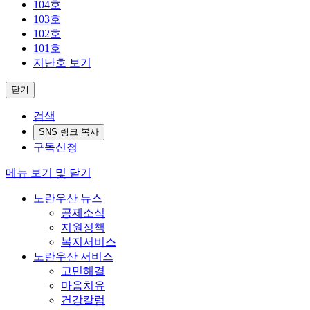
104호
103호
102호
101호
지난호 보기
닫기
검색
SNS 링크 복사
구독신청
메뉴 보기 및 닫기
노란우산 뉴스
공제소식
지원정책
복지서비스
노란우산 서비스
고민해결
마음치유
건강칼럼