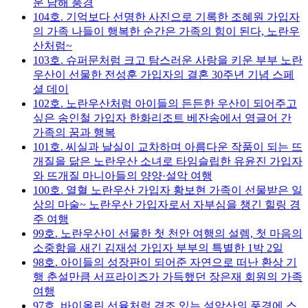
운 남해 풍경
104호. 기억보다 선명한 사진으로 기록한 조혜원 가입자
의 가족 나들이 행복한 순간은 가족의 힘이 된다, 노란우
산처럼~
103호. 슈퍼문처럼 크고 탐스러운 사랑을 키운 부부 노란
우산이 선물한 전성훈 가입자의 결혼 30주년 기념 스페
셜 데이
102호. 노란우산처럼 아이들의 든든한 우산이 되어주고
싶은 송인철 가입자 한화리조트 베잔송에서 영글어 간
가족의 꿈과 행복
101호. 씨실과 날실이 교차하며 아름다운 작품이 되는 뜨
개질을 닮은 노란우산 소녀로 타임슬립한 유윤진 가입자
와 뜨개질 마니아들의 양양·설악 여행
100호. 열혈 노란우산 가입자 황보현 가족이 선물받은 일
상의 마술~ 노란우산 가입자로서 자부심을 챙긴 힐링 경
주 여행
99호. 노란우산이 선물한 첫 천안 여행의 설렘, 첫 마음의
소중함을 새긴 김재성 가입자 부부의 특별한 1박 2일
98호. 아이들의 성장판이 되어준 자연으로 떠난 환상 기
행 춘설만큼 서프라이즈가 가득했던 장은재 회원의 가족
여행
97호. 바이올린 선율처럼 격조 있는 설악산의 풍경에 스