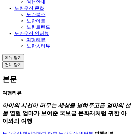
여행안내
노란우산 문화
노란북스
노란아트
노란트렌드
노란우산 인터뷰
여행리뷰
노란人터뷰
메뉴 닫기
전체 닫기
본문
여행리뷰
아이의 시선이 머무는 세상을 넓혀주고픈 엄마의 선
물
열혈 엄마가 보여준 국보급 문화재처럼 귀한 아
이와의 여행
노란우산 희망더하기 93호
노란우산 인터뷰
여행리뷰