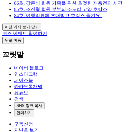
86호. 강준식 회원 가족을 위한 호젓한 재충전의 시간
85호. 조진형 회원 부부의 소노캄 고양 호캉스
84호. 여행리뷰에 초대받고 호캉스 즐겨요!
이전 기사 보기 닫기
퀴즈 이벤트 참여하기
위로 이동
꼬릿말
네이버 블로그
인스타그램
페이스북
카카오톡채널
유튜브
검색
SNS 링크 복사
인쇄하기
구독신청
지난호 보기