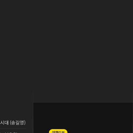
시대 (송길영)
여행리뷰