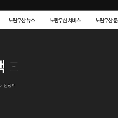
노란우산 뉴스
노란우산 서비스
노란우산 문
경
대
다양한
여러분