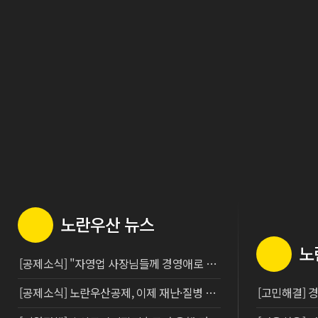
104
호
103
호
102
호
101
호
지
난
노란우산 뉴스
호
보
노
기
[공제소식] "자영업 사장님들께 경영애로 처방전 드려요"
[공제소식] 노란우산공제, 이제 재난·질병 때도 받고 중간정산도 가능해진다