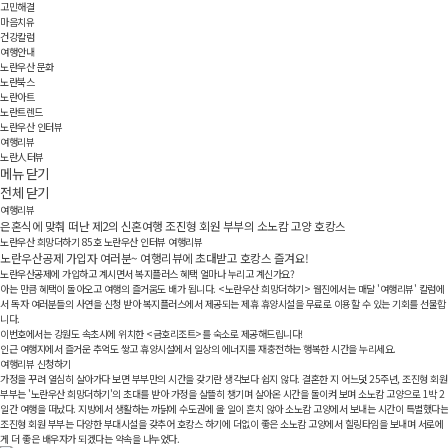
고민해결
마음치유
건강칼럼
여행안내
노란우산 문화
노란북스
노란아트
노란트렌드
노란우산 인터뷰
여행리뷰
노란人터뷰
메뉴 닫기
전체 닫기
여행리뷰
은혼식에 맞춰 떠난 제2의 신혼여행
조진형 회원 부부의 소노캄 고양 호캉스
노란우산 희망더하기 85호
노란우산 인터뷰
여행리뷰
노란우산공제 가입자 여러분~
여행리뷰에 초대받고 호캉스 즐겨요!
노란우산공제에 가입하고 계시면서 복지플러스 혜택 얼마나 누리고 계신가요?
아는 만큼 혜택이 돌아오고 여행의 즐거움도 배가 됩니다. <노란우산 희망더하기> 웹진에서는 매달 '여행리뷰' 칼럼에
서 독자 여러분들의 사연을 신청 받아 복지플러스에서 제공되는 제휴 휴양시설을 무료로 이용할 수 있는 기회를 선물합
니다.
이번호에서는 강원도 속초시에 위치한 <금호리조트>를 숙소로 제공해드립니다!
인근 여행지에서 즐거운 추억도 쌓고 휴양시설에서 일상의 에너지를 재충전하는 행복한 시간을 누리세요.
여행리뷰 신청하기
가정을 꾸려 열심히 살아가다 보면 부부만의 시간을 갖기란 생각보다 쉽지 않다. 결혼한 지 어느덧 25주년, 조진형 회원
부부는 '노란우산 희망더하기'의 초대를 받아 가정을 살뜰히 챙기며 살아온 시간을 돌이켜 보며 소노캄 고양으로 1박 2
일간 여행을 떠났다. 지방에서 생활하는 까닭에 수도권에 올 일이 흔치 않아 소노캄 고양에서 보내는 시간이 특별했다는
조진형 회원 부부는 다양한 부대시설을 갖추어 호캉스 하기에 더없이 좋은 소노캄 고양에서 힐링타임을 보내며 서로에
게 더 좋은 배우자가 되겠다는 약속을 나누었다.