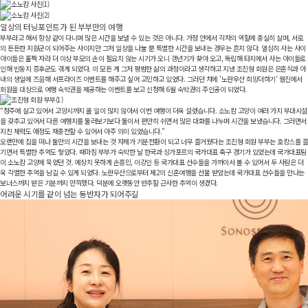
일상의 터닝포인트가 된 부부만의 여행
부부라고 해서 항상 같이 다니며 많은 시간을 보낼 수 있는 것은 아니다. 가정 안에서 각자의 역할에 충실히 살며, 서로
의 든든한 지원군이 되어주는 사이지만 그저 일상을 나눌 뿐 특별한 시간을 보내는 경우는 흔치 않다. 열심히 사는 사이
아이들은 훌쩍 자라 더 이상 부모의 손이 필요치 않는 시기가 오니 갱년기가 찾아 오고, 독립해 타지에서 사는 아이들로
인해 빈둥지 증후군도 겪게 되었다. 이 모든 게 그저 평범한 삶의 과정이라고 생각하고 지낸 조진형 회원은 은혼식과 아
내의 생일에 즈음해 서프라이즈 이벤트를 해주고 싶어 고민하고 있었다. 그러던 차에 '노란우산 희망더하기' 웹진에서
회원을 대상으로 여행 숙박권을 제공하는 이벤트를 보고 신청해 6월 숙박권의 주인공이 되었다.
“
청주에 살고 있어서 고양시까지 올 일이 많지 않아서 이번 여행이 더욱 설렜습니다. 소노캄 고양이 여러 가지 부대시설
을 갖추고 있어서 다른 여행지를 둘러보기보다 둘이서 편안히 쉬면서 많은 대화를 나누며 시간을 보냈습니다. 그러면서
지친 체력도 애정도 재충전할 수 있어서 아주 의미 있었습니다.
”
오랜만에 집을 떠나 둘만의 시간을 보내는 것 자체가 기분전환이 되고 너무 즐거웠다는 조진형 회원 부부는 호캉스를 즐
기면서 특별한 추억도 쌓았다. 때마침 부부가 숙박한 날 한국과 싱가포르의 국가대표 축구 경기가 있었는데 국가대표팀
이 소노캄 고양에 묵었던 것. 예상치 못하게 손흥민, 이강인 등 국가대표 선수들을 가까이서 볼 수 있어서 두 사람은 더
욱 각별한 추억을 남길 수 있게 되었다. 노란우산으로부터 제2의 신혼여행을 선물 받았는데 국가대표 선수들을 만나는
보너스까지 받은 기분까지 만끽했다. 덕분에 오랫동안 반추할 근사한 추억이 생겼다.
어려운 시기를 같이 넘는 동반자가 되어주길