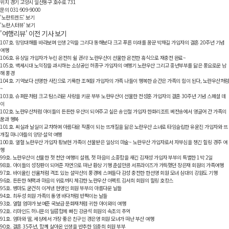
위치
경기 고양시 일산동구 호수로 731
문의
031-909-9000
'노란트렌드'
보기
'노란人터뷰'
보기
'여행리뷰'
이전 기사 보기
107호. 망망대해를 바라보며 인생 2막을 그리다 동해보다 크고 푸른 미래를 꿈꾼 박재길 가입자의 결혼 20주년 기념
여행
106호. 유상일 가입자가 누린 온전히 쉴 권리! 노란우산이 선물한 온전한 휴식으로 재충전 완료~
105호. 백세시대 노익장을 과시하는 소상공인 허종구 가입자의 여행기 노란우산 그리고 중년부부를 닮은 풍요로운 남
해 풍경
104호. 기억보다 선명한 사진으로 기록한 조혜원 가입자의 가족 나들이 행복한 순간은 가족의 힘이 된다, 노란우산처럼
~
103호. 슈퍼문처럼 크고 탐스러운 사랑을 키운 부부 노란우산이 선물한 전성훈 가입자의 결혼 30주년 기념 스페셜 데
이
102호. 노란우산처럼 아이들의 든든한 우산이 되어주고 싶은 송인철 가입자 한화리조트 베잔송에서 영글어 간 가족의
꿈과 행복
101호. 씨실과 날실이 교차하며 아름다운 작품이 되는 뜨개질을 닮은 노란우산 소녀로 타임슬립한 유윤진 가입자와 뜨
개질 마니아들의 양양·설악 여행
100호. 열혈 노란우산 가입자 황보현 가족이 선물받은 일상의 마술~ 노란우산 가입자로서 자부심을 챙긴 힐링 경주 여
행
99호. 노란우산이 선물한 첫 천안 여행의 설렘, 첫 마음의 소중함을 새긴 김재성 가입자 부부의 특별한 1박 2일
98호. 아이들의 성장판이 되어준 자연으로 떠난 환상 기행 춘설만큼 서프라이즈가 가득했던 장은재 회원의 가족여행
97호. 바이올린 선율처럼 격조 있는 설악산의 풍경에 스며들다 감성 충전한 한선영 회원 모녀 삼대의 강원도 기행
96호. 든든한 혜택과 마음의 위로까지 체감한 노란우산 이펙트 김서희 회원의 힐링 호캉스
95호. 병마도 굳건히 이겨낸 현영인 회원 부부의 아름다운 날들
94호. 최두성 회원 가족의 통영 바다처럼 반짝이는 날들
93호. 열혈 엄마가 보여준 국보급 문화재처럼 귀한 아이와의 여행
92호. 리마인드 허니문의 달콤함에 빠진 강금석 회원의 속초의 추억
91호. 엄마와 딸, 세상에서 가장 좋은 친구인 경은영 회원 모녀가 떠난 부산 여행
90호. 결혼 35주년, 함께 살아온 인생을 반추한 임충희 회원 부부