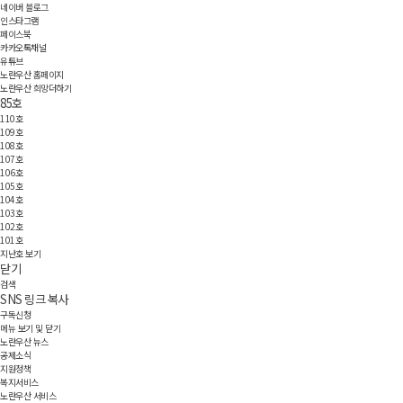
네이버 블로그
인스타그램
페이스북
카카오톡채널
유튜브
노란우산 홈페이지
노란우산 희망더하기
85호
110호
109호
108호
107호
106호
105호
104호
103호
102호
101호
지난호 보기
닫기
검색
SNS 링크 복사
구독신청
메뉴 보기 및 닫기
노란우산 뉴스
공제소식
지원정책
복지서비스
노란우산 서비스