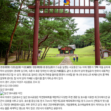
경릉(
敬陵
)·창릉(
昌陵
)·익릉(
翼陵
)·명릉(
明陵
)·홍릉(
弘陵
)의 5능을 일컫는 서오릉은 5능 외에 명종의 첫째 아들 순회세
자의 순창원이 경내에 있으며, 숙종의 후궁 장희빈의 대빈묘(
大嬪墓
)도 같이 조성되어 있어 명실공히 한국의 대표적인
왕릉이라고 할 수 있다. 명당으로 알려진 곳답게 주변을 둘러싼 풍경이 수려할 뿐 아니라 유네스코 세계유산의 품격에
걸맞게 관리도 잘 되어 있어 가벼운 나들이를 즐기기에 손색이 없다.
위치
경기 고양시 덕양구 서오릉로 334-32
문의
02-359-0090
일산 호수공원
국내 최대의 인공호수인 일산 호수공원은 자연생태계를 재현하고 다양한 주변 경관 및 호수를 이용한 레크리에이션 공
간이 조화를 이루고 있다. 호수를 중심으로 한 4.7km의 자전거도로와 메타세콰이어길 등 9.1km의 산책로가 멋스럽
고, 다양한 생태문화시설도 두루 갖추고 있다. 매년 고양국제꽃박람회, 가을꽃축제, 호수예술축제 등이 개최되는 등 국
내는 물론 세계적인 명소로 자리 잡은 고양시의 대표적인 공원이다.