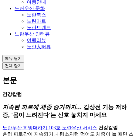
여행안내
노란우산 문화
노란북스
노란아트
노란트렌드
노란우산 인터뷰
여행리뷰
노란人터뷰
메뉴 닫기
전체 닫기
본문
건강칼럼
지속된 피로에 체중 증가까지…
갑상선 기능 저하
증, '몸이 느려진다'는 신호 놓치지 마세요
노란우산 희망더하기 103호
노란우산 서비스
건강칼럼
흔히 피로감이 지속되거나 평소처럼 먹어도 체중이 늘 때면 스