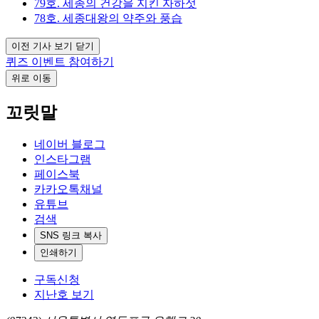
79호. 세종의 건강을 지킨 자하젓
78호. 세종대왕의 약주와 풍습
이전 기사 보기 닫기
퀴즈 이벤트 참여하기
위로 이동
꼬릿말
네이버 블로그
인스타그램
페이스북
카카오톡채널
유튜브
검색
SNS 링크 복사
인쇄하기
구독신청
지난호 보기