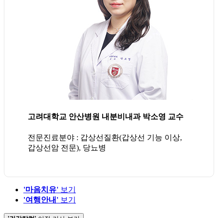
고려대학교 안산병원 내분비내과 박소영 교수
전문진료분야 : 갑상선질환(갑상선 기능 이상,
갑상선암 전문), 당뇨병
'마음치유'
보기
'여행안내'
보기