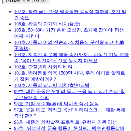
'건강칼럼'
이전 기사 보기
107호. 척추 굳는 만성 염증질환 강직성 척추염, 조기 발
견 중요
106호. 왕들의 감기와 식치(食治)
105호. 50~60대 가장 흔한 오십견, 초기에 잡아야 '평생
어깨' 지킨다
104호. 세종과 어의 전순의, 식치음식 구선왕도고(九仙
王道糕)
103호. 지속된 피로에 체중 증가까지… 갑상선 기능 저하
증, '몸이 느려진다'는 신호 놓치지 마세요
102호. 간질병과 사회적 배려
101호. 반려동물 양육 1500만 시대, 우리 아이들 알레르
기 질환 예방하려면?
100호. 세종의 당뇨병 식치(食治)요법
99호. 과한 운동은 오히려 독… 근육 녹고 장기 손상 '횡
문근융해증' 주의
98호. 기침 해수(咳嗽)의 약치와 식치 음식
97호. 웃을 때도 '저리고 욱신' 허리디스크… "재활 통해
증상 관리"
96호. 세종의 의학발전 프로젝트, 유학자 의원 양성
95호. '뒤적뒤적' 꿈속 행동이 현실로... 렘수면행동장애,