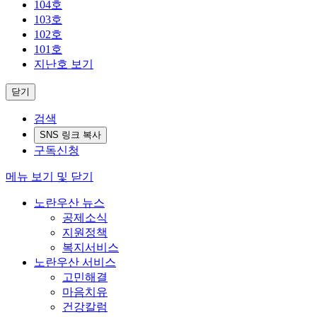
104호
103호
102호
101호
지난호 보기
닫기
검색
SNS 링크 복사
구독신청
메뉴 보기 및 닫기
노란우산 뉴스
공제소식
지원정책
복지서비스
노란우산 서비스
고민해결
마음치유
건강칼럼