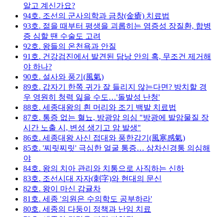
알고 계신가요?
94호. 조선의 군사의학과 금창(金瘡) 치료법
93호. 젊을 때부터 평생을 괴롭히는 염증성 장질환, 합병
증 심할 땐 수술도 고려
92호. 왕들의 온천욕과 안질
91호. 건강검진에서 발견된 담낭 안의 혹, 무조건 제거해
야 하나?
90호. 설사와 풍기(風氣)
89호. 갑자기 한쪽 귀가 잘 들리지 않는다면? 방치할 경
우 영원히 청력 잃을 수도…'돌발성 난청'
88호. 세종대왕의 흰 머리와 조기 백발 치료법
87호. 통증 없는 혈뇨, 방광암 의심 "방광에 발암물질 장
시간 노출 시, 변성 생기고 암 발생"
86호. 세종대왕 사신 접대와 풍한감기(風寒感氣)
85호. '찌릿찌릿' 극심한 얼굴 통증… 삼차신경통 의심해
야
84호. 왕의 치아 관리와 치통으로 사직하는 신하
83호. 조선시대 자자(刺字)와 현대의 문신
82호. 왕이 마신 감귤차
81호. 세종 '의원은 수의학도 공부하라'
80호. 세종의 다둥이 정책과 난임 치료